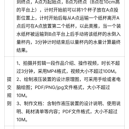
到终点，A点为起始点，B点为终点（B点在10cm高
的平台上），计时开始前可以将1个杯子放在A点投
影位置上，计时开始后每从A点运输一个纸杯离开A
点后可在A点放置第二个纸杯，以此类推，当一个装
水纸杯被运输到B点平台上后手动将该纸杯的水倒入
量杯内，3分钟计时结束后以量杯内的水量计算最终
结果。
1、拍摄并剪辑一段作品介绍、操作视频，时长不超
过3分钟，采用MP4格式，视频大小不超过100M。
提
2、绘制液压装置的设计原理图，可采用手绘或者电
交
脑绘图；PDF/PNG/jpg文件格式，大小不超过
规
10M。
则
3、制作文档：含制作液压装置的设计说明、使用说
明、耗材清单等内容；PDF文件格式，大小不超过
10M。