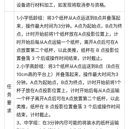
践
设备进行材料加工，如发现将取消参与资格。
科
1.小学低龄组：将3个纸杯从A点运送到B点并叠落起
技
来，操作最大时间为3分钟。A点为起始点，B点为终
研
点，计时开始前将1个纸杯放在A点投影位置上，计
学
时开始后每从A点运输一个纸杯，离开A点后可在A
点放置第二个纸杯，以此类推，纸杯在 B 点投影位
精
置叠落 3 个后或操作时间结束，计时截止。
彩
2.小学高龄组：将3个纸杯从A点运送到B点（B点在
回
顾
10cm高的平台上）并叠落起来，操作最大时间为3
分钟。A点为起始点，B点为终点，计时开始前将1个
任
证
杯子放在A点投影位置上，计时开始后每从A点运输
务
书
一个杯子离开A点后可在A点放置第二个纸杯，以此
要
查
类推，纸杯在 B 点投影位置叠落 3 个后或操作时间
询
求
结束，计时截止。
3、中学组：在3分钟内尽可能的将装水的纸杯运输