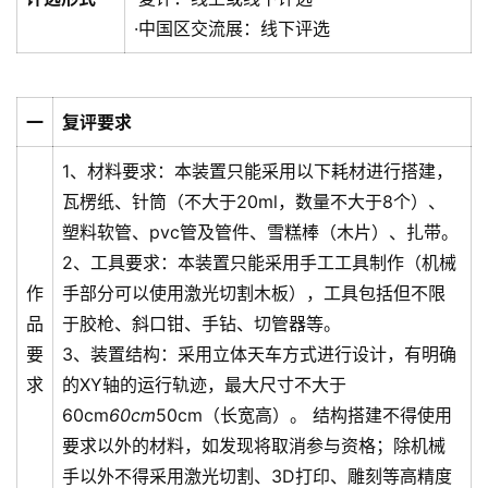
于
·中国区交流展：线下评选
大
会
一
复评要求
新
闻
1、材料要求：本装置只能采用以下耗材进行搭建，
通
瓦楞纸、针筒（不大于20ml，数量不大于8个）、
知
塑料软管、pvc管及管件、雪糕棒（木片）、扎带。
2、工具要求：本装置只能采用手工工具制作（机械
大
作
手部分可以使用激光切割木板），工具包括但不限
会
品
于胶枪、斜口钳、手钻、切管器等。
选
题
要
3、装置结构：采用立体天车方式进行设计，有明确
求
的XY轴的运行轨迹，最大尺寸不大于
社
60cm
60cm
50cm（长宽高）。 结构搭建不得使用
会
要求以外的材料，如发现将取消参与资格；除机械
实
手以外不得采用激光切割、3D打印、雕刻等高精度