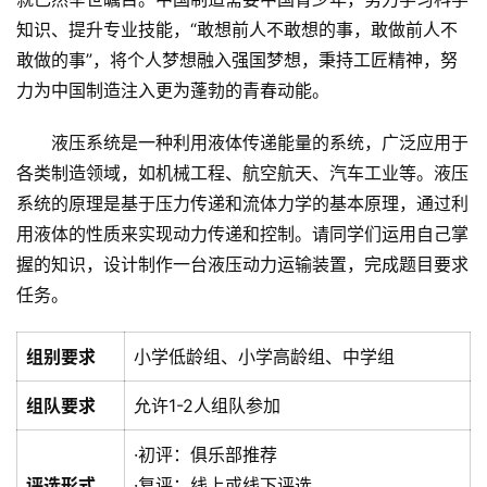
知识、提升专业技能，“敢想前人不敢想的事，敢做前人不
敢做的事”，将个人梦想融入强国梦想，秉持工匠精神，努
力为中国制造注入更为蓬勃的青春动能。
液压系统是一种利用液体传递能量的系统，广泛应用于
各类制造领域，如机械工程、航空航天、汽车工业等。液压
系统的原理是基于压力传递和流体力学的基本原理，通过利
用液体的性质来实现动力传递和控制。请同学们运用自己掌
握的知识，设计制作一台液压动力运输装置，完成题目要求
任务。
组别要求
小学低龄组、小学高龄组、中学组
首
组队要求
允许1-2人组队参加
页
·初评：俱乐部推荐
关
评选形式
·复评：线上或线下评选