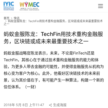
页
关
首页
快讯
蚂蚁金服陈龙：TechFin用技术重构金融服务，区块链或成未来最重要技术
于
之一
大
蚂蚁金服陈龙：TechFin用技术重构金融服
会
务，区块链或成未来最重要技术之一
新
蚂蚁金服战略官陈龙表示，未来，不论是FinTech还是
闻
通
TechFin，其核心在于通过技术重构金融服务的能力和体
知
验，为更多人带去金融的可能性，并使得金融服务从机构为
核心变为客户为核心。此外，他看好区块链技术的未来前
大
景，认为其价值在于，有可能产生一种算法，构建一个新的
会
信任体系。（一财）
选
题
2018年 5月 8日 上午11:47
生成海报