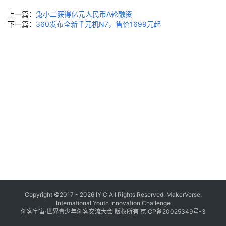
社
会
上一篇：
兔小二获得亿元人民币A轮融资
下一篇：
360发布全新千元机N7，售价1699元起
实
践
科
技
研
学
精
彩
回
顾
证
Copyright ©2017 - 2026 IYIC All Rights Reserved. MakerVerse:
International Youth Innovation Challenge
书
创客宇宙·世界青少年创客交流大会 版权所有
京ICP备20025349号-3
查