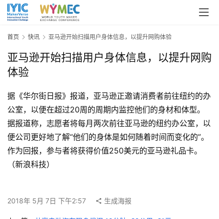
页
关
首页
快讯
亚马逊开始扫描用户身体信息，以提升网购体验
于
亚马逊开始扫描用户身体信息，以提升网购
大
会
体验
据《华尔街日报》报道，亚马逊正邀请消费者前往纽约的办
新
闻
公室，以便在超过20周的周期内监控他们的身材和体型。
通
据报道称，志愿者将每月两次前往亚马逊的纽约办公室，以
知
便公司更好地了解“他们的身体是如何随着时间而变化的”。
作为回报，参与者将获得价值250美元的亚马逊礼品卡。
大
（新浪科技）
会
选
题
2018年 5月 7日 下午2:57
生成海报