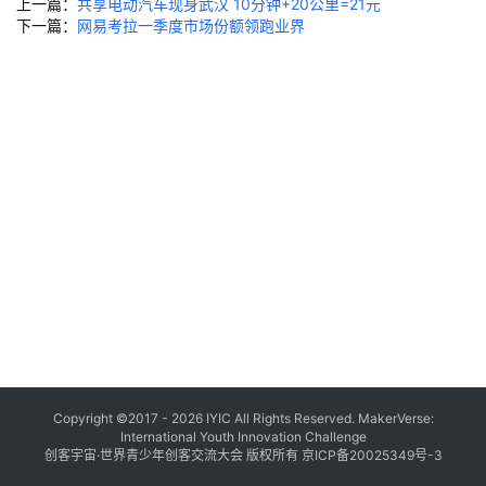
社
上一篇：
共享电动汽车现身武汉 10分钟+20公里=21元
下一篇：
网易考拉一季度市场份额领跑业界
会
实
践
科
技
研
学
精
彩
回
顾
证
Copyright ©2017 - 2026 IYIC All Rights Reserved. MakerVerse:
International Youth Innovation Challenge
书
创客宇宙·世界青少年创客交流大会 版权所有
京ICP备20025349号-3
查