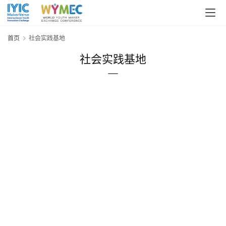
页
关
首页
社会实践基地
于
社会实践基地
大
会
新
闻
通
知
大
会
选
题