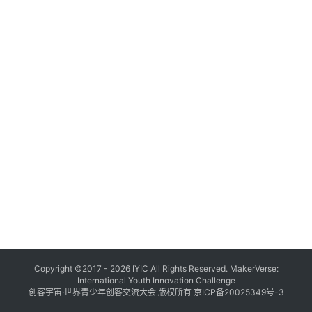
社
会
实
践
科
技
研
学
精
彩
回
顾
证
Copyright ©2017 - 2026 IYIC All Rights Reserved. MakerVerse:
International Youth Innovation Challenge
书
创客宇宙·世界青少年创客交流大会 版权所有
京ICP备20025349号-3
查